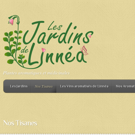
Plantes aromatiques et médicinales
Nos Tisanes
Les Jardins
Les Vins aromatisés de Linnéa
Nos Aromat
Nos Tisanes