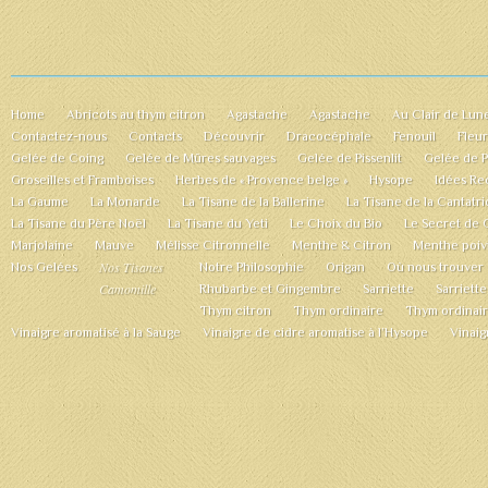
Home
Abricots au thym citron
Agastache
Agastache
Au Clair de Lun
Contactez-nous
Contacts
Découvrir
Dracocéphale
Fenouil
Fleu
Gelée de Coing
Gelée de Mûres sauvages
Gelée de Pissenlit
Gelée de 
Groseilles et Framboises
Herbes de « Provence belge »
Hysope
Idées Re
La Gaume
La Monarde
La Tisane de la Ballerine
La Tisane de la Cantatr
La Tisane du Père Noël
La Tisane du Yeti
Le Choix du Bio
Le Secret de 
Marjolaine
Mauve
Mélisse Citronnelle
Menthe & Citron
Menthe poiv
Nos Tisanes
Nos Gelées
Notre Philosophie
Origan
Où nous trouver
Camomille
Rhubarbe et Gingembre
Sarriette
Sarriette
Thym citron
Thym ordinaire
Thym ordinai
Vinaigre aromatisé à la Sauge
Vinaigre de cidre aromatise à l’Hysope
Vinaig