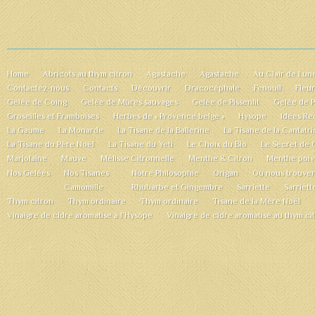
Home
Abricots au thym citron
Agastache
Agastache
Au Clair de Lun
Contactez-nous
Contacts
Découvrir
Dracocéphale
Fenouil
Fleu
Gelée de Coing
Gelée de Mûres sauvages
Gelée de Pissenlit
Gelée de 
Groseilles et Framboises
Herbes de « Provence belge »
Hysope
Idées Re
La Gaume
La Monarde
La Tisane de la Ballerine
La Tisane de la Cantatr
La Tisane du Père Noël
La Tisane du Yeti
Le Choix du Bio
Le Secret de 
Marjolaine
Mauve
Mélisse Citronnelle
Menthe & Citron
Menthe poiv
Nos Gelées
Nos Tisanes
Notre Philosophie
Origan
Où nous trouver
Camomille
Rhubarbe et Gingembre
Sarriette
Sarriett
Thym citron
Thym ordinaire
Thym ordinaire
Tisane de la Mère Noël
Vinaigre de cidre aromatise à l’Hysope
Vinaigre de cidre aromatisé au thym ci