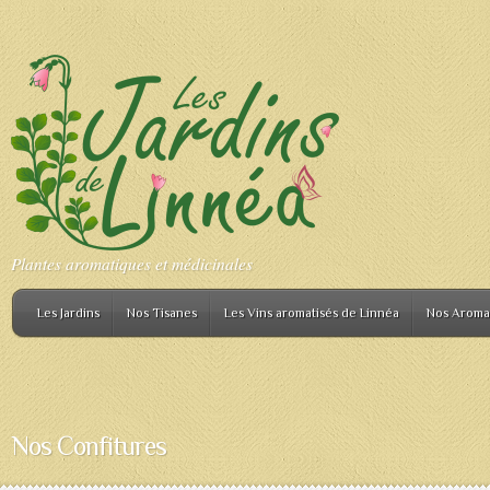
Plantes aromatiques et médicinales
Les Jardins
Nos Tisanes
Les Vins aromatisés de Linnéa
Nos Aroma
Nos Confitures