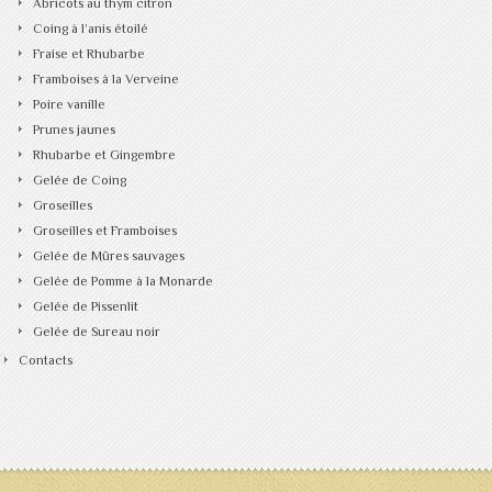
Abricots au thym citron
Coing à l’anis étoilé
Fraise et Rhubarbe
Framboises à la Verveine
Poire vanille
Prunes jaunes
Rhubarbe et Gingembre
Gelée de Coing
Groseilles
Groseilles et Framboises
Gelée de Mûres sauvages
Gelée de Pomme à la Monarde
Gelée de Pissenlit
Gelée de Sureau noir
Contacts