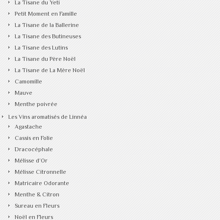
La Tisane du Yeti
Petit Moment en Famille
La Tisane de la Ballerine
La Tisane des Butineuses
La Tisane des Lutins
La Tisane du Père Noël
La Tisane de La Mère Noël
Camomille
Mauve
Menthe poivrée
Les Vins aromatisés de Linnéa
Agastache
Cassis en Folie
Dracocéphale
Mélisse d’Or
Mélisse Citronnelle
Matricaire Odorante
Menthe & Citron
Sureau en Fleurs
Noël en Fleurs