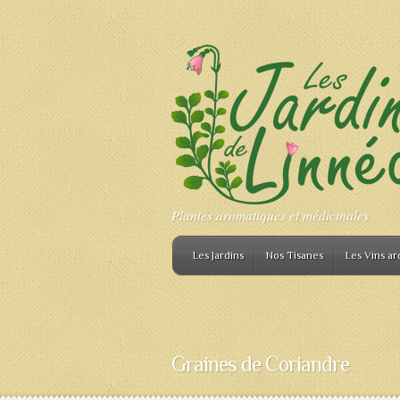
Plantes aromatiques et médicinales
Les Jardins
Nos Tisanes
Les Vins ar
Graines de Coriandre