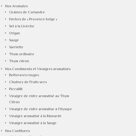
Nos Aromates
Graines de Coriandre
Herbes de « Provence belge »
Sel à la Livèche
Origan
Sauge
Sarriette
Thym ordinaire
Thym citron
Nos Condiments et Vinaigres aromatisés
Betteraves rouges
Chutney de Fruits secs
Piccalilli
Vinaigre de cidre aromatisé au Thym
Citron
Vinaigre de cidre aromatise à l’Hysope
Vinaigre aromatisé à la Monarde
Vinaigre aromatisé à la Sauge
Nos Confitures