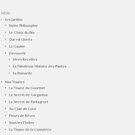
MENU
Les Jardins
Notre Philosophie
Le Choix du Bio
Qui est Linnéa
La Gaume
Découvrir
Idées Recettes
La Fabuleuse Histoire des Plantes
La Monarde
Nos Tisanes
La Tisane du Gourmet
Le Secret de Gargantua
Le Secret de Pantagruel
Au Clair de Lune
Fleurs de Rêves
Sous les Etoiles
La Tisane de la Cantatrice