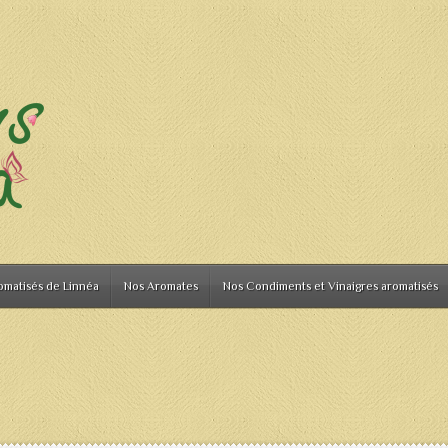
omatisés de Linnéa
Nos Aromates
Nos Condiments et Vinaigres aromatisés