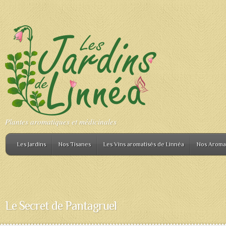
Plantes aromatiques et médicinales
Les Jardins
Nos Tisanes
Les Vins aromatisés de Linnéa
Nos Aroma
Le Secret de Pantagruel