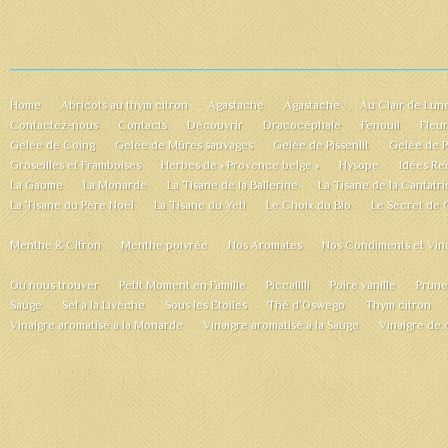
Home
Abricots au thym citron
Agastache
Agastache
Au Clair de Lun
Contactez-nous
Contacts
Découvrir
Dracocéphale
Fenouil
Fleu
Gelée de Coing
Gelée de Mûres sauvages
Gelée de Pissenlit
Gelée de 
Groseilles et Framboises
Herbes de « Provence belge »
Hysope
Idées Re
La Gaume
La Monarde
La Tisane de la Ballerine
La Tisane de la Cantatr
La Tisane du Père Noël
La Tisane du Yeti
Le Choix du Bio
Le Secret de 
Menthe & Citron
Menthe poivrée
Nos Aromates
Nos Condiments et Vina
Où nous trouver
Petit Moment en Famille
Piccalilli
Poire vanille
Prune
Sauge
Sel à la Livèche
Sous les Etoiles
Thé d’Oswego
Thym citron
Vinaigre aromatisé à la Monarde
Vinaigre aromatisé à la Sauge
Vinaigre de 