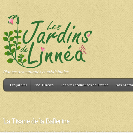
Plantes aromatiques et médicinales
Les Jardins
Nos Tisanes
Les Vins aromatisés de Linnéa
Nos Aroma
La Tisane de la Ballerine