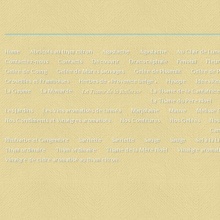
Home
Abricots au thym citron
Agastache
Agastache
Au Clair de Lun
Contactez-nous
Contacts
Découvrir
Dracocéphale
Fenouil
Fleu
Gelée de Coing
Gelée de Mûres sauvages
Gelée de Pissenlit
Gelée de 
Groseilles et Framboises
Herbes de « Provence belge »
Hysope
Idées Re
La Tisane de la Ballerine
La Gaume
La Monarde
La Tisane de la Cantatrice
La Tisane du Père Noël
Les Jardins
Les Vins aromatisés de Linnéa
Marjolaine
Mauve
Mélisse 
Nos Condiments et Vinaigres aromatisés
Nos Confitures
Nos Gelées
Nos
Cam
Rhubarbe et Gingembre
Sarriette
Sarriette
Sauge
Sauge
Sel à la 
Thym ordinaire
Thym ordinaire
Tisane de la Mère Noël
Vinaigre aromat
Vinaigre de cidre aromatisé au thym citron